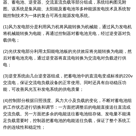
器、蓄电池、逆变器、交流直流负载等部分组成，系统结构图见附
图。该系统是集风能、太阳能及蓄电池等多种能源发电技术及系统智
能控制技术为一体的复合可再生能源发电系统。
(1)风力发电部分是利用风力机将风能转换为机械能，通过风力发电机
将机械能转换为电能，再通过控制器对蓄电池充电，经过逆变器对负
载供电；
(2)光伏发电部分利用太阳能电池板的光伏效应将光能转换为电能，然
后对蓄电池充电，通过逆变器将直流电转换为交流电对负载进行供
电；
(3)逆变系统由几台逆变器组成，把蓄电池中的直流电变成标准的220v
交流电，保证交流电负载设备的正常使用。同时还具有自动稳压功
能，可改善风光互补发电系统的供电质量；
(4)控制部分根据日照强度、风力大小及负载的变化，不断对蓄电池组
的工作状态进行切换和调节：一方面把调整后的电能直接送往直流或
交流负载。另一方面把多余的电能送往蓄电池组存储。发电量不能满
足负载需要时，控制器把蓄电池的电能送往负载，保证了整个系统工
作的连续性和稳定性；